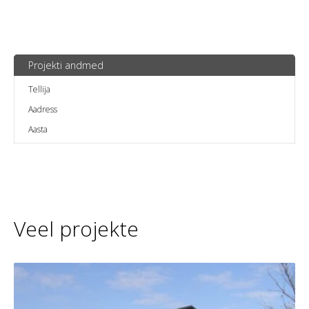
Projekti andmed
Tellija
Aadress
Aasta
Veel projekte