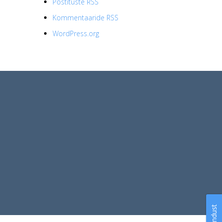
Postituste RSS
Kommentaaride RSS
WordPress.org