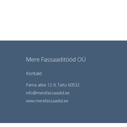
Mere Fassaaditööd OÜ
Kontakt
Pärna allee 12-9, Tartu 60532
info@merefassaadid.ee
www.merefassaadid.ee