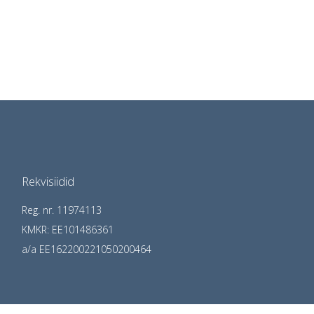
Rekvisiidid
Reg. nr. 11974113
KMKR: EE101486361
a/a EE162200221050200464