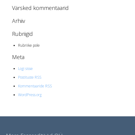
Värsked kommentaarid
Arhiiv
Rubriigid
Rubriike pole
Meta
Logi sisse
Postituste RSS
Kommentaaride RSS
WordPress.org