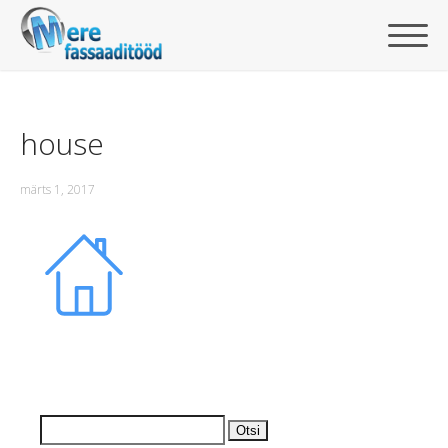
house
märts 1, 2017
Otsi: